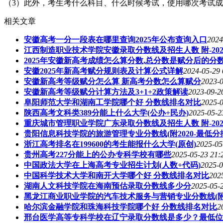
（3）此外，考生考什么科目、什么时候考试，使用哪次考试
相关文章
安徽高考一分一段表在哪里查询2025年公布查询入口
2024
江西制造职业技术学院安徽录取分数线及招生人数 附-20
2025年安徽新高考成绩怎么算分数,总分数是赋分后的分
安徽2025年新高考赋分规则表及计算公式详解
2024-05-29 
安徽新高考等级赋分怎么算 新高考分数怎么算赋分
2023-0
安徽新高考等级赋分计算方法及3+1+2政策解读
2023-09-2
阜阳师范大学和湖南工学院哪个好 分数线排名对比
2025-0
陕西高考文科类389分能上什么大学(公办+民办)
2025-05-2
重庆城市管理职业学院广东录取分数线及招生人数 附-20
贵阳信息科技学院的旅游管理专业分数线(附2020-最低分
浙江高考排名在199600的考生能报什么大学(原创)
2025-05
贵州高考227分能上的公办专科学校有哪些
2025-05-23 21:
中国政法大学在上海高考专业招生计划(人数+代码)
2025-0
中国科学技术大学和南开大学哪个好 分数线排名对比
202
湖南人文科技学院在海南预估录取分数线多少分
2025-05-
黑龙江商业职业学院的汽车技术服务与营销专业分数线(附2
哈尔滨金融学院和珠海科技学院哪个好 分数线排名对比
2
邢台医学高等专科学校在辽宁录取分数线是多少？最低位