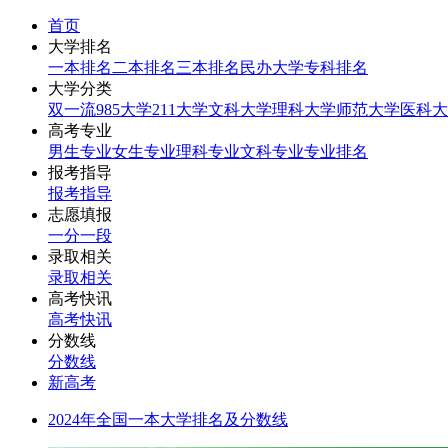
首页
大学排名
一本排名
二本排名
三本排名
民办大学
专科排名
大学分类
双一流
985大学
211大学
文科大学
理科大学
师范大学
医科大
高考专业
男生专业
女生专业
理科专业
文科专业
专业排名
报考指导
报考指导
志愿填报
一分一段
录取相关
录取相关
高考快讯
高考快讯
分数线
分数线
新高考
2024年全国一本大学排名及分数线