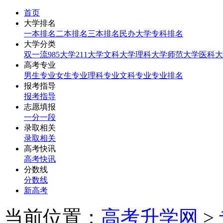
首页
大学排名
一本排名
二本排名
三本排名
民办大学
专科排名
大学分类
双一流
985大学
211大学
文科大学
理科大学
师范大学
医科大
高考专业
男生专业
女生专业
理科专业
文科专业
专业排名
报考指导
报考指导
志愿填报
一分一段
录取相关
录取相关
高考快讯
高考快讯
分数线
分数线
新高考
当前位置：
高考升学网
>