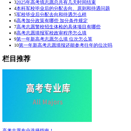
3
2025年高考填志愿总共有几天时间结束
4
本科军校毕业后的分配去向、原则和待遇问题
5
军校毕业后分配去向和待遇怎么样
6
高考加分政策有哪些 加分条件规定
7
高考志愿警校招生体检的具体项目有哪些
8
高考志愿填报军校政审程序怎么填
9
第一年新高考志愿怎么填 位次怎么算
10
第一年新高考志愿填报还能参考往年的位次吗
栏目推荐
高考志愿专业选择指南！