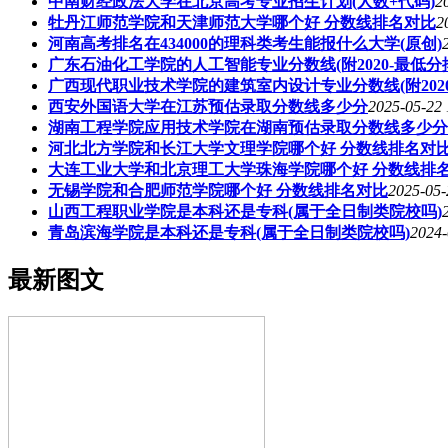
中南财经政法大学在北京高考专业招生计划(人数+代码)
2
牡丹江师范学院和天津师范大学哪个好 分数线排名对比
2
河南高考排名在434000的理科类考生能报什么大学(原创)
广东石油化工学院的人工智能专业分数线(附2020-最低分
广西现代职业技术学院的建筑室内设计专业分数线(附202
西安外国语大学在江苏预估录取分数线多少分
2025-05-22 
湖南工程学院应用技术学院在湖南预估录取分数线多少分
河北北方学院和长江大学文理学院哪个好 分数线排名对
大连工业大学和北京理工大学珠海学院哪个好 分数线排
无锡学院和合肥师范学院哪个好 分数线排名对比
2025-05-
山西工程职业学院是本科还是专科(属于全日制类院校吗)
青岛滨海学院是本科还是专科(属于全日制类院校吗)
2024-
最新图文