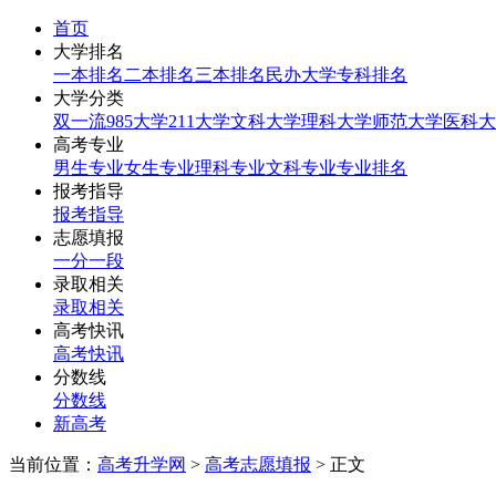
首页
大学排名
一本排名
二本排名
三本排名
民办大学
专科排名
大学分类
双一流
985大学
211大学
文科大学
理科大学
师范大学
医科大
高考专业
男生专业
女生专业
理科专业
文科专业
专业排名
报考指导
报考指导
志愿填报
一分一段
录取相关
录取相关
高考快讯
高考快讯
分数线
分数线
新高考
当前位置：
高考升学网
>
高考志愿填报
> 正文