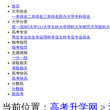
首页
大学排名
一本排名
二本排名
三本排名
民办大学
专科排名
大学分类
双一流
985大学
211大学
文科大学
理科大学
师范大学
医科大
高考专业
男生专业
女生专业
理科专业
文科专业
专业排名
报考指导
报考指导
志愿填报
一分一段
录取相关
录取相关
高考快讯
高考快讯
分数线
分数线
新高考
当前位置：
高考升学网
>