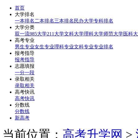
首页
大学排名
一本排名
二本排名
三本排名
民办大学
专科排名
大学分类
双一流
985大学
211大学
文科大学
理科大学
师范大学
医科大
高考专业
男生专业
女生专业
理科专业
文科专业
专业排名
报考指导
报考指导
志愿填报
一分一段
录取相关
录取相关
高考快讯
高考快讯
分数线
分数线
新高考
当前位置：
高考升学网
>