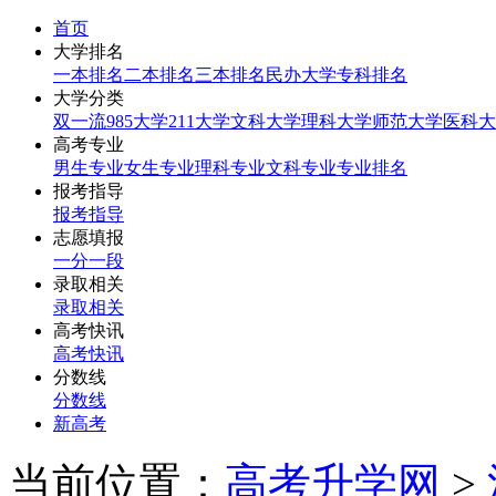
首页
大学排名
一本排名
二本排名
三本排名
民办大学
专科排名
大学分类
双一流
985大学
211大学
文科大学
理科大学
师范大学
医科大
高考专业
男生专业
女生专业
理科专业
文科专业
专业排名
报考指导
报考指导
志愿填报
一分一段
录取相关
录取相关
高考快讯
高考快讯
分数线
分数线
新高考
当前位置：
高考升学网
>