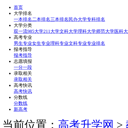
首页
大学排名
一本排名
二本排名
三本排名
民办大学
专科排名
大学分类
双一流
985大学
211大学
文科大学
理科大学
师范大学
医科大
高考专业
男生专业
女生专业
理科专业
文科专业
专业排名
报考指导
报考指导
志愿填报
一分一段
录取相关
录取相关
高考快讯
高考快讯
分数线
分数线
新高考
当前位置：
高考升学网
>