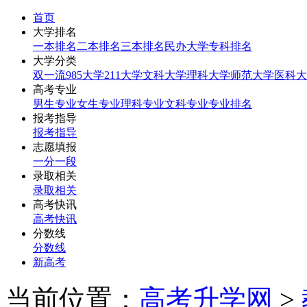
首页
大学排名
一本排名
二本排名
三本排名
民办大学
专科排名
大学分类
双一流
985大学
211大学
文科大学
理科大学
师范大学
医科大
高考专业
男生专业
女生专业
理科专业
文科专业
专业排名
报考指导
报考指导
志愿填报
一分一段
录取相关
录取相关
高考快讯
高考快讯
分数线
分数线
新高考
当前位置：
高考升学网
>