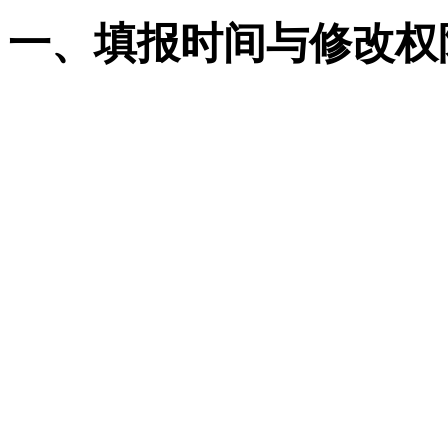
一、填报时间与修改权
本科批次（含提前批、本科批）
4 日 17:00
高职专科批：7 月 31 日 9:0
核心规则：
填报开放期内：提交后
序、更换院校专业组。
志愿确认后：可 “取消