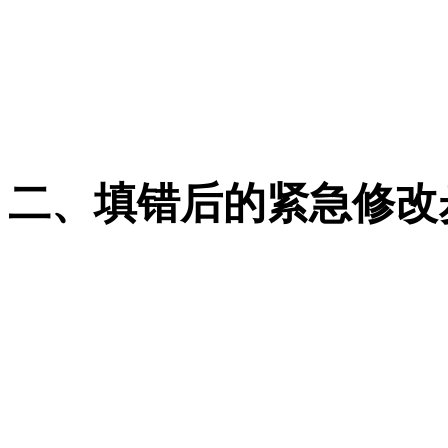
需人脸识别或短信验证
截止时间一到：系统自
认，均无法修改、撤销
二、填错后的紧急修改
登录内蒙古招生考试信息
古自治区教育考试院。
进入 “志愿修改”，加载
修正错误（院校、专业、