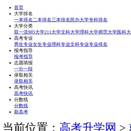
首页
大学排名
一本排名
二本排名
三本排名
民办大学
专科排名
大学分类
双一流
985大学
211大学
文科大学
理科大学
师范大学
医科大
高考专业
男生专业
女生专业
理科专业
文科专业
专业排名
报考指导
报考指导
志愿填报
一分一段
录取相关
录取相关
高考快讯
高考快讯
分数线
分数线
新高考
当前位置：
高考升学网
>