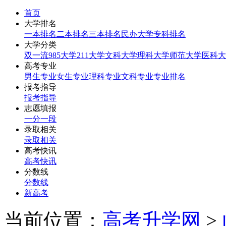
首页
大学排名
一本排名
二本排名
三本排名
民办大学
专科排名
大学分类
双一流
985大学
211大学
文科大学
理科大学
师范大学
医科大
高考专业
男生专业
女生专业
理科专业
文科专业
专业排名
报考指导
报考指导
志愿填报
一分一段
录取相关
录取相关
高考快讯
高考快讯
分数线
分数线
新高考
当前位置：
高考升学网
>