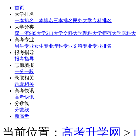
首页
大学排名
一本排名
二本排名
三本排名
民办大学
专科排名
大学分类
双一流
985大学
211大学
文科大学
理科大学
师范大学
医科大
高考专业
男生专业
女生专业
理科专业
文科专业
专业排名
报考指导
报考指导
志愿填报
一分一段
录取相关
录取相关
高考快讯
高考快讯
分数线
分数线
新高考
当前位置：
高考升学网
>