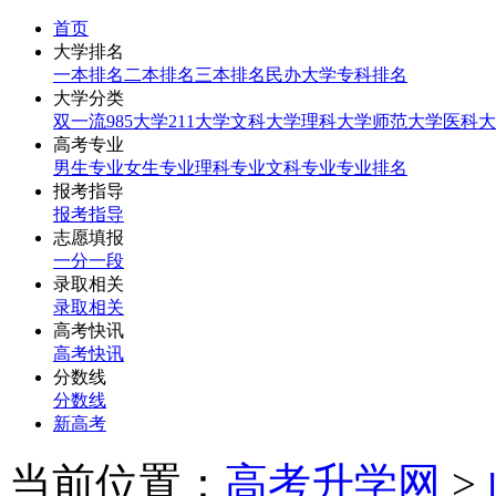
首页
大学排名
一本排名
二本排名
三本排名
民办大学
专科排名
大学分类
双一流
985大学
211大学
文科大学
理科大学
师范大学
医科大
高考专业
男生专业
女生专业
理科专业
文科专业
专业排名
报考指导
报考指导
志愿填报
一分一段
录取相关
录取相关
高考快讯
高考快讯
分数线
分数线
新高考
当前位置：
高考升学网
>