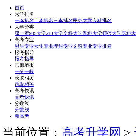
首页
大学排名
一本排名
二本排名
三本排名
民办大学
专科排名
大学分类
双一流
985大学
211大学
文科大学
理科大学
师范大学
医科大
高考专业
男生专业
女生专业
理科专业
文科专业
专业排名
报考指导
报考指导
志愿填报
一分一段
录取相关
录取相关
高考快讯
高考快讯
分数线
分数线
新高考
当前位置：
高考升学网
>