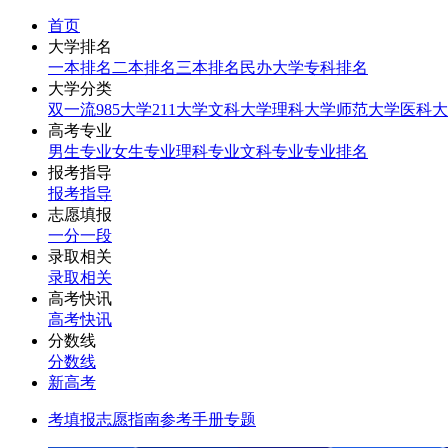
首页
大学排名
一本排名
二本排名
三本排名
民办大学
专科排名
大学分类
双一流
985大学
211大学
文科大学
理科大学
师范大学
医科大
高考专业
男生专业
女生专业
理科专业
文科专业
专业排名
报考指导
报考指导
志愿填报
一分一段
录取相关
录取相关
高考快讯
高考快讯
分数线
分数线
新高考
考填报志愿指南参考手册专题