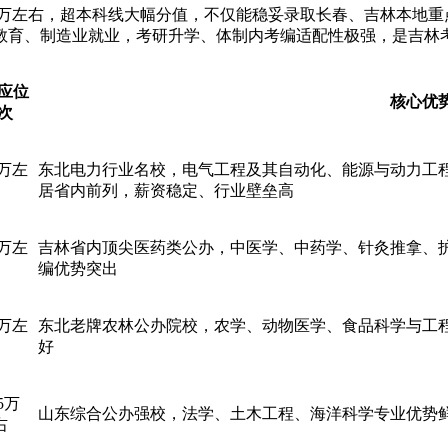
.18万左右，超本科线大幅分值，不仅能稳妥录取长春、吉林本地
教育、制造业就业，考研升学、体制内考编适配性极强，是吉林
应位
核心优
次
8万左
东北电力行业名校，电气工程及其自动化、能源与动力工
居省内前列，薪资稳定、行业壁垒高
0万左
吉林省内顶尖医药类公办，中医学、中药学、针灸推拿、
编优势突出
1万左
东北老牌农林公办院校，农学、动物医学、食品科学与工
好
15万
山东综合公办强校，法学、土木工程、海洋科学专业优势
右