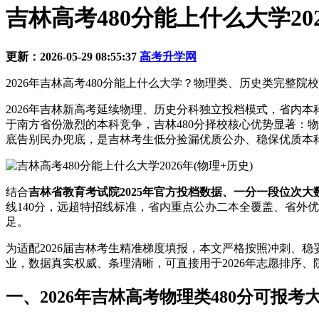
吉林高考480分能上什么大学202
更新：2026-05-29 08:55:37
高考升学网
2026年吉林高考480分能上什么大学？物理类、历史类完整
2026年吉林新高考延续物理、历史分科独立投档模式，省内
于南方省份激烈的本科竞争，吉林480分择校核心优势显著：
底告别民办兜底，是吉林考生低分捡漏优质公办、稳保优质本
结合
吉林省教育考试院2025年官方投档数据、一分一段位次大
线140分，远超特招线标准，省内重点公办二本全覆盖、省外
足。
为适配2026届吉林考生精准梯度填报，本文严格按照冲刺、
业，数据真实权威、条理清晰，可直接用于2026年志愿排序
一、2026年吉林高考物理类480分可报考