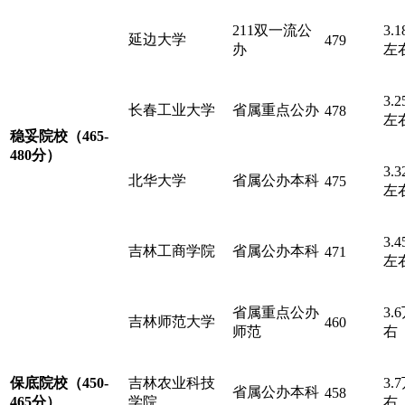
211双一流公
3.
延边大学
479
办
左
3.
长春工业大学
省属重点公办
478
左
稳妥院校
（465-
480分）
3.
北华大学
省属公办本科
475
左
3.
吉林工商学院
省属公办本科
471
左
省属重点公办
3.
吉林师范大学
460
师范
右
保底院校
（450-
吉林农业科技
3.
省属公办本科
458
465分）
学院
右