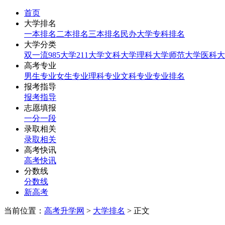
首页
大学排名
一本排名
二本排名
三本排名
民办大学
专科排名
大学分类
双一流
985大学
211大学
文科大学
理科大学
师范大学
医科大
高考专业
男生专业
女生专业
理科专业
文科专业
专业排名
报考指导
报考指导
志愿填报
一分一段
录取相关
录取相关
高考快讯
高考快讯
分数线
分数线
新高考
当前位置：
高考升学网
>
大学排名
> 正文