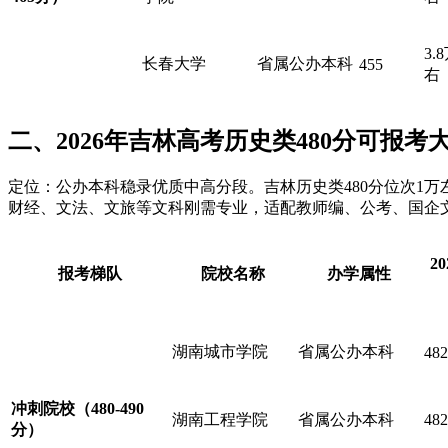
3.
长春大学
省属公办本科
455
右
二、2026年吉林高考历史类480分可报考
定位：公办本科稳录优质中高分段。吉林历史类480分位次1
财经、文法、文旅等文科刚需专业，适配教师编、公考、国企
2
报考梯队
院校名称
办学属性
湖南城市学院
省属公办本科
482
冲刺院校
（480-490
湖南工程学院
省属公办本科
482
分）