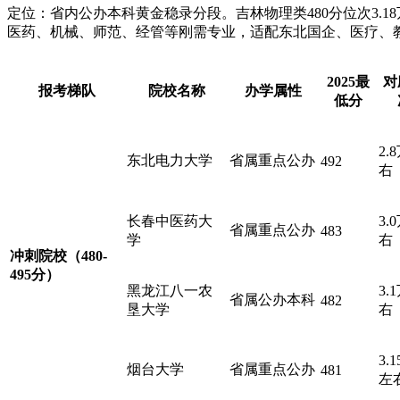
定位：省内公办本科黄金稳录分段。吉林物理类480分位次3
医药、机械、师范、经管等刚需专业，适配东北国企、医疗、
2025最
对
报考梯队
院校名称
办学属性
低分
2.
东北电力大学
省属重点公办
492
右
长春中医药大
3.
省属重点公办
483
学
右
冲刺院校
（480-
495分）
黑龙江八一农
3.
省属公办本科
482
垦大学
右
3.
烟台大学
省属重点公办
481
左