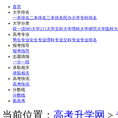
首页
大学排名
一本排名
二本排名
三本排名
民办大学
专科排名
大学分类
双一流
985大学
211大学
文科大学
理科大学
师范大学
医科大
高考专业
男生专业
女生专业
理科专业
文科专业
专业排名
报考指导
报考指导
志愿填报
一分一段
录取相关
录取相关
高考快讯
高考快讯
分数线
分数线
新高考
当前位置：
高考升学网
>