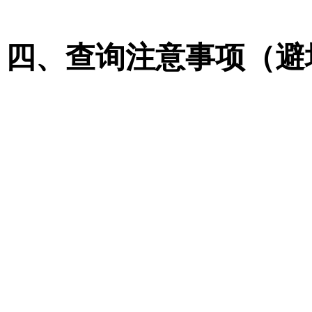
再选科目总分高者优先。
四、查询注意事项（避
认准官方名称：广西官方叫 
表”**，俗称 “一分一
区分物理 / 历史类：两
次，艺术 / 体育 / 国
位次优先分数：志愿填报
次更稳定；广西新高考录