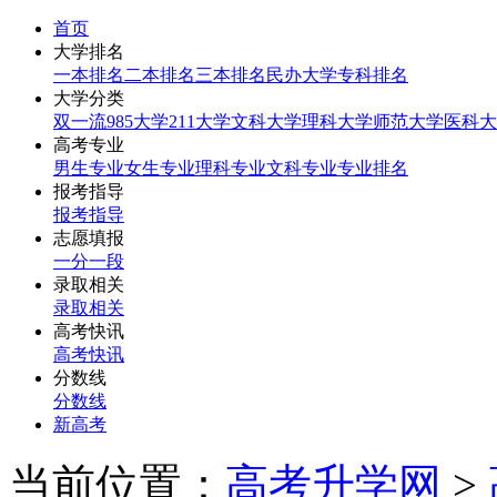
首页
大学排名
一本排名
二本排名
三本排名
民办大学
专科排名
大学分类
双一流
985大学
211大学
文科大学
理科大学
师范大学
医科大
高考专业
男生专业
女生专业
理科专业
文科专业
专业排名
报考指导
报考指导
志愿填报
一分一段
录取相关
录取相关
高考快讯
高考快讯
分数线
分数线
新高考
当前位置：
高考升学网
>