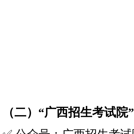
浏览器输入网址，进入官
导航栏点系统导航→成绩
查找标题含 **“2026 
史类）”** 的公告；
在线查看或下载 PDF 
次）。
（二）“广西招生考试院”