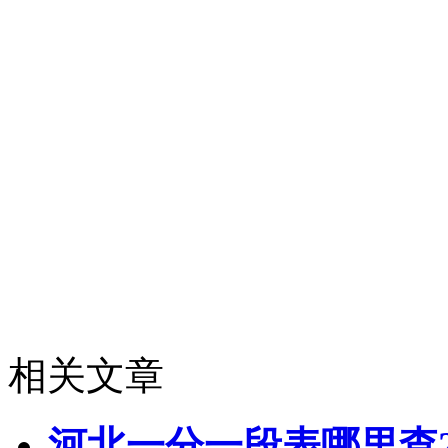
类）；
对照历年数据：参考近 3
业，筛选目标范围；
合理设置梯度：广西本科
划、专业热度与兴趣，设
把握批次时间：本科提前批 6
月 30 日 - 7 月 3 
相关文章
河北一分一段表哪里查2