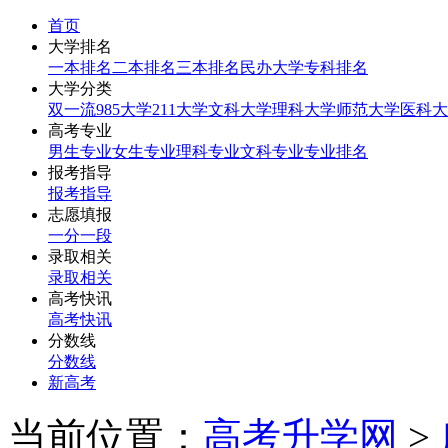
首页
大学排名
一本排名
二本排名
三本排名
民办大学
专科排名
大学分类
双一流
985大学
211大学
文科大学
理科大学
师范大学
医科大
高考专业
男生专业
女生专业
理科专业
文科专业
专业排名
报考指导
报考指导
志愿填报
一分一段
录取相关
录取相关
高考快讯
高考快讯
分数线
分数线
新高考
当前位置：
高考升学网
>