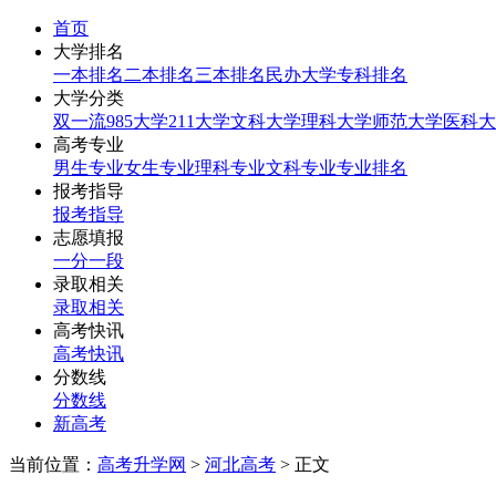
首页
大学排名
一本排名
二本排名
三本排名
民办大学
专科排名
大学分类
双一流
985大学
211大学
文科大学
理科大学
师范大学
医科大
高考专业
男生专业
女生专业
理科专业
文科专业
专业排名
报考指导
报考指导
志愿填报
一分一段
录取相关
录取相关
高考快讯
高考快讯
分数线
分数线
新高考
当前位置：
高考升学网
>
河北高考
> 正文