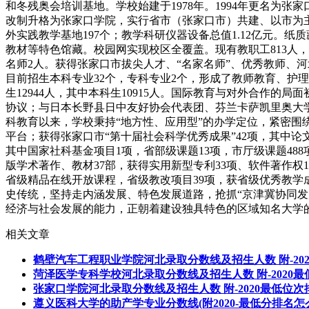
和冬残奥会培训基地。学校始建于1978年。1994年更名为张家
改制升格为张家口学院，实行省市（张家口市）共建、以市为主的体制
外实践教学基地197个；教学科研仪器设备总值1.12亿元。纸质
教材等特色馆藏。校园网实现校区全覆盖。现有教职工813人，
名师2人。获得张家口市拔尖人才、“名家名师”、优秀教师、河北
目前招生本科专业32个，专科专业2个，形成了教师教育、护
生12944人，其中本科生10915人。国际教育与对外合作的
协议；与日本长野县日中友好协会代表团、芬兰卡萨凯里奥大学
科教育以来，学校秉持“地方性、应用型”的办学定位，紧密围
平台；获得张家口市“第十届社会科学优秀成果”42项，其中论文
其中国家社科基金项目1项，省部级课题13项，市厅级课题488
版学术著作、教材37部，获得实用新型专利33项、软件著作权
省级精品在线开放课程，省级教改项目39项，获省级优秀教学成果奖
史传统，坚持走内涵发展、特色发展道路，抢抓“京津冀协同发
经济与社会发展的能力，正朝着建设独具特色的区域知名大学的
相关文章
鹤壁汽车工程职业学院河北录取分数线及招生人数 附-20
菏泽医学专科学校河北录取分数线及招生人数 附-2020
张家口学院河北录取分数线及招生人数 附-2020最低位次
遵义医科大学的助产学专业分数线(附2020-最低分排名怎