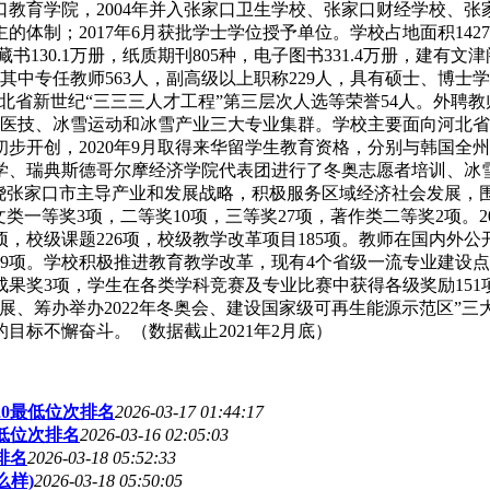
口教育学院，2004年并入张家口卫生学校、张家口财经学校、张家
；2017年6月获批学士学位授予单位。学校占地面积1427.5
藏书130.1万册，纸质期刊805种，电子图书331.4万册，
其中专任教师563人，副高级以上职称229人，具有硕士、博士
省新世纪“三三三人才工程”第三层次人选等荣誉54人。外聘教师
理医技、冰雪运动和冰雪产业三大专业集群。学校主要面向河北省
局面初步开创，2020年9月取得来华留学生教育资格，分别与韩
、瑞典斯德哥尔摩经济学院代表团进行了冬奥志愿者培训、冰雪
绕张家口市主导产业和发展战略，积极服务区域经济社会发展，
类一等奖3项，二等奖10项，三等奖27项，著作类二等奖2项。20
项，校级课题226项，校级教学改革项目185项。教师在国内外公
19项。学校积极推进教育教学改革，现有4个省级一流专业建设
3项，学生在各类学科竞赛及专业比赛中获得各级奖励151项。20
展、筹办举办2022年冬奥会、建设国家级可再生能源示范区”
目标不懈奋斗。（数据截止2021年2月底）
20最低位次排名
2026-03-17 01:44:17
最低位次排名
2026-03-16 02:05:03
排名
2026-03-18 05:52:33
么样)
2026-03-18 05:50:05