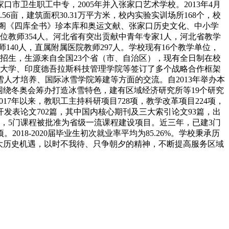
口市卫生职工中专，2005年并入张家口艺术学校。2013年4月
6亩，建筑面积30.31万平方米，校内实验实训场所168个，校
建有文津阁《四库全书》珍本库和奥运文献、张家口历史文化、中小学
学位教师354人。河北省有突出贡献中青年专家1人，河北省教学
140人，直属附属医院教师297人。学校现有16个教学单位，
招生，生源来自全国23个省（市、自治区），现有全日制在校
国全州大学、印度德吾拉斯科技管理学院等签订了多个战略合作框架
人才培养、国际冰雪学院筹建等方面的交流。自2013年举办本
围绕冬奥会筹办打造冰雪特色，建有区域经济研究所等19个研究
17年以来，教职工主持科研项目728项，教学改革项目224项，
开发表论文702篇，其中国内核心期刊及三大索引论文93篇，出
点，5门课程被批准为省级一流课程建设项目。近三年，已建3门
18-2020届毕业生初次就业率平均为85.26%。学校秉承历
三大历史机遇，以时不我待、只争朝夕的精神，不断提高服务区域