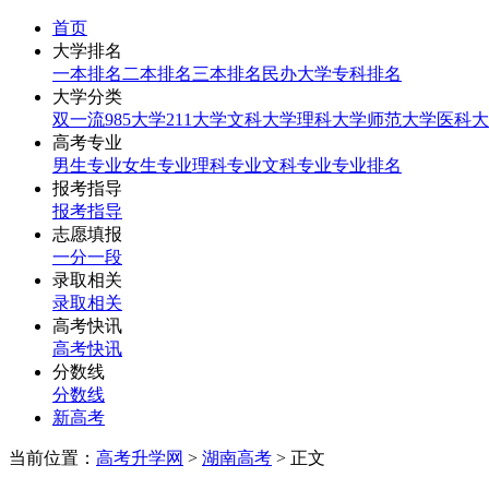
首页
大学排名
一本排名
二本排名
三本排名
民办大学
专科排名
大学分类
双一流
985大学
211大学
文科大学
理科大学
师范大学
医科大
高考专业
男生专业
女生专业
理科专业
文科专业
专业排名
报考指导
报考指导
志愿填报
一分一段
录取相关
录取相关
高考快讯
高考快讯
分数线
分数线
新高考
当前位置：
高考升学网
>
湖南高考
> 正文