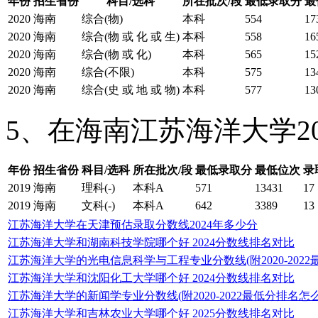
年份
招生省份
科目/选科
所在批次/段
最低录取分
最
2020
海南
综合(物)
本科
554
17
2020
海南
综合(物 或 化 或 生)
本科
558
16
2020
海南
综合(物 或 化)
本科
565
15
2020
海南
综合(不限)
本科
575
13
2020
海南
综合(史 或 地 或 物)
本科
577
13
5、在海南江苏海洋大学2
年份
招生省份
科目/选科
所在批次/段
最低录取分
最低位次
录
2019
海南
理科(-)
本科A
571
13431
17
2019
海南
文科(-)
本科A
642
3389
13
江苏海洋大学在天津预估录取分数线2024年多少分
江苏海洋大学和湖南科技学院哪个好 2024分数线排名对比
江苏海洋大学的光电信息科学与工程专业分数线(附2020-2022
江苏海洋大学和沈阳化工大学哪个好 2024分数线排名对比
江苏海洋大学的新闻学专业分数线(附2020-2022最低分排名怎么
江苏海洋大学和吉林农业大学哪个好 2025分数线排名对比