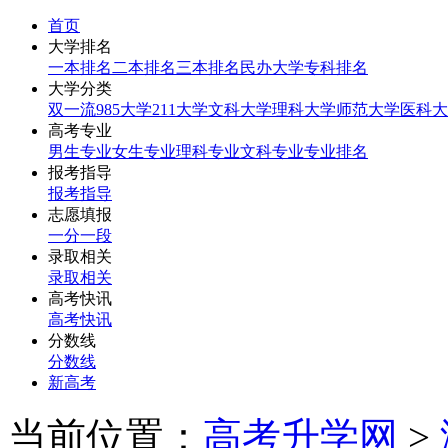
首页
大学排名
一本排名
二本排名
三本排名
民办大学
专科排名
大学分类
双一流
985大学
211大学
文科大学
理科大学
师范大学
医科大
高考专业
男生专业
女生专业
理科专业
文科专业
专业排名
报考指导
报考指导
志愿填报
一分一段
录取相关
录取相关
高考快讯
高考快讯
分数线
分数线
新高考
当前位置：
高考升学网
>