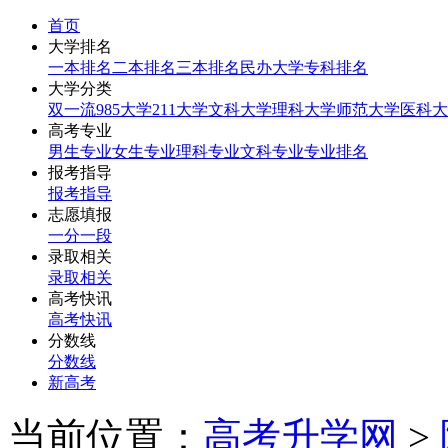
首页
大学排名
一本排名
二本排名
三本排名
民办大学
专科排名
大学分类
双一流
985大学
211大学
文科大学
理科大学
师范大学
医科大
高考专业
男生专业
女生专业
理科专业
文科专业
专业排名
报考指导
报考指导
志愿填报
一分一段
录取相关
录取相关
高考快讯
高考快讯
分数线
分数线
新高考
当前位置：
高考升学网
>