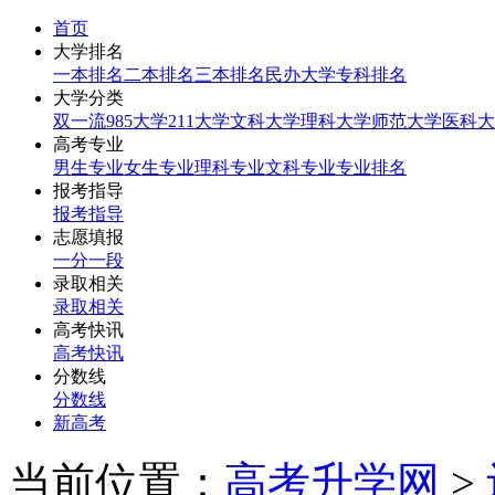
首页
大学排名
一本排名
二本排名
三本排名
民办大学
专科排名
大学分类
双一流
985大学
211大学
文科大学
理科大学
师范大学
医科大
高考专业
男生专业
女生专业
理科专业
文科专业
专业排名
报考指导
报考指导
志愿填报
一分一段
录取相关
录取相关
高考快讯
高考快讯
分数线
分数线
新高考
当前位置：
高考升学网
>