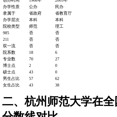
创办时间
1908年
2003年
办学性质
公办
民办
隶属于
省政府
省教育厅
办学层次
本科
本科
院校类型
师范
理工
985
否
否
211
否
否
双一流
否
否
院系数
18
6
专业数
70
27
博士点
2
0
硕士点
43
0
男生占比
57
62
女生占比
43
38
二、杭州师范大学在全国2
分数线对比