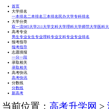
首页
大学排名
一本排名
二本排名
三本排名
民办大学
专科排名
大学分类
双一流
985大学
211大学
文科大学
理科大学
师范大学
医科大
高考专业
男生专业
女生专业
理科专业
文科专业
专业排名
报考指导
报考指导
志愿填报
一分一段
录取相关
录取相关
高考快讯
高考快讯
分数线
分数线
新高考
当前位置：
高考升学网
>