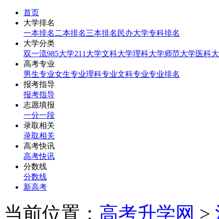
首页
大学排名
一本排名
二本排名
三本排名
民办大学
专科排名
大学分类
双一流
985大学
211大学
文科大学
理科大学
师范大学
医科大
高考专业
男生专业
女生专业
理科专业
文科专业
专业排名
报考指导
报考指导
志愿填报
一分一段
录取相关
录取相关
高考快讯
高考快讯
分数线
分数线
新高考
当前位置：
高考升学网
>