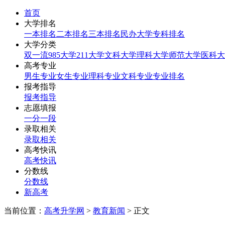
首页
大学排名
一本排名
二本排名
三本排名
民办大学
专科排名
大学分类
双一流
985大学
211大学
文科大学
理科大学
师范大学
医科大
高考专业
男生专业
女生专业
理科专业
文科专业
专业排名
报考指导
报考指导
志愿填报
一分一段
录取相关
录取相关
高考快讯
高考快讯
分数线
分数线
新高考
当前位置：
高考升学网
>
教育新闻
> 正文