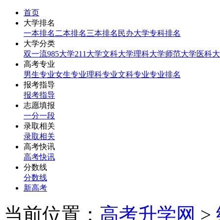
首页
大学排名
一本排名
二本排名
三本排名
民办大学
专科排名
大学分类
双一流
985大学
211大学
文科大学
理科大学
师范大学
医科大
高考专业
男生专业
女生专业
理科专业
文科专业
专业排名
报考指导
报考指导
志愿填报
一分一段
录取相关
录取相关
高考快讯
高考快讯
分数线
分数线
新高考
当前位置：
高考升学网
>