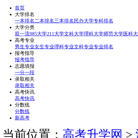
首页
大学排名
一本排名
二本排名
三本排名
民办大学
专科排名
大学分类
双一流
985大学
211大学
文科大学
理科大学
师范大学
医科大
高考专业
男生专业
女生专业
理科专业
文科专业
专业排名
报考指导
报考指导
志愿填报
一分一段
录取相关
录取相关
高考快讯
高考快讯
分数线
分数线
新高考
当前位置：
高考升学网
>