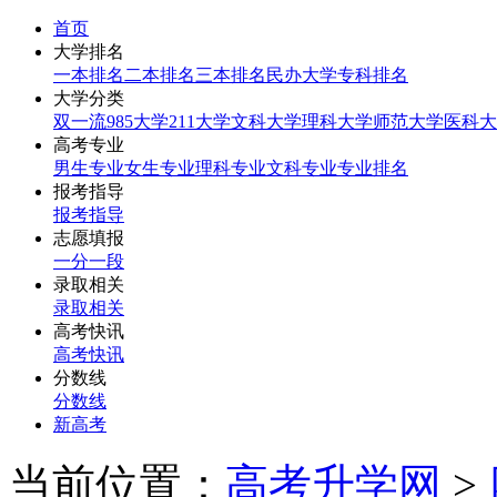
首页
大学排名
一本排名
二本排名
三本排名
民办大学
专科排名
大学分类
双一流
985大学
211大学
文科大学
理科大学
师范大学
医科大
高考专业
男生专业
女生专业
理科专业
文科专业
专业排名
报考指导
报考指导
志愿填报
一分一段
录取相关
录取相关
高考快讯
高考快讯
分数线
分数线
新高考
当前位置：
高考升学网
>