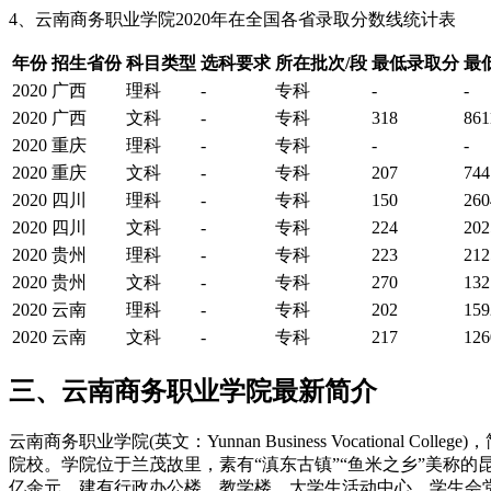
4、云南商务职业学院2020年在全国各省录取分数线统计表
年份
招生省份
科目类型
选科要求
所在批次/段
最低录取分
最
2020
广西
理科
-
专科
-
-
2020
广西
文科
-
专科
318
861
2020
重庆
理科
-
专科
-
-
2020
重庆
文科
-
专科
207
744
2020
四川
理科
-
专科
150
260
2020
四川
文科
-
专科
224
202
2020
贵州
理科
-
专科
223
212
2020
贵州
文科
-
专科
270
132
2020
云南
理科
-
专科
202
159
2020
云南
文科
-
专科
217
126
三、云南商务职业学院最新简介
云南商务职业学院(英文：Yunnan Business Vocatio
院校。学院位于兰茂故里，素有“滇东古镇”“鱼米之乡”美称的昆
亿余元。建有行政办公楼、教学楼、大学生活动中心、学生会