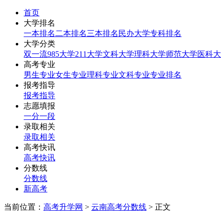
首页
大学排名
一本排名
二本排名
三本排名
民办大学
专科排名
大学分类
双一流
985大学
211大学
文科大学
理科大学
师范大学
医科大
高考专业
男生专业
女生专业
理科专业
文科专业
专业排名
报考指导
报考指导
志愿填报
一分一段
录取相关
录取相关
高考快讯
高考快讯
分数线
分数线
新高考
当前位置：
高考升学网
>
云南高考分数线
> 正文