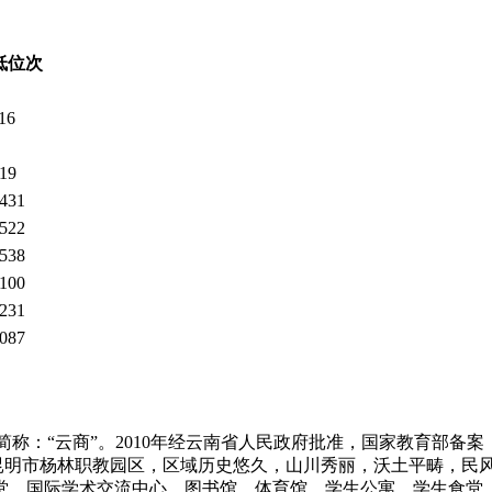
低位次
16
19
431
522
538
100
231
087
nal College)，简称：“云商”。2010年经云南省人民政府批准
明市杨林职教园区，区域历史悠久，山川秀丽，沃土平畴，民风淳朴。
堂、国际学术交流中心、图书馆、体育馆、学生公寓、学生食堂