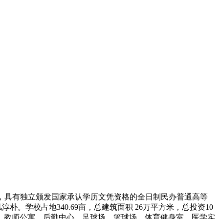
，国家教育部备案，具有独立颁发国家承认学历文凭资格的全日制民办普通高等
学校占地340.69亩，总建筑面积 26万平方米，总投资10
、教师公寓、后勤中心、足球场、篮球场、体育健身室，医学实