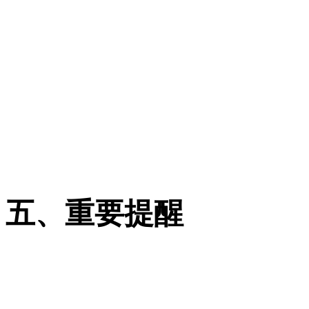
落。
历年趋势回归理性：物理类三
年暴涨 36 分后，2026 年
试卷难度平稳：2026 年
分布集中，无大幅波动基
五、重要提醒
位次＞分数：分数线为最
填报时优先参考近三年院