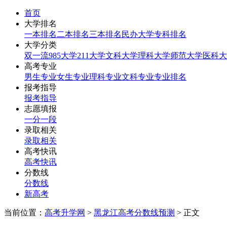
首页
大学排名
一本排名
二本排名
三本排名
民办大学
专科排名
大学分类
双一流
985大学
211大学
文科大学
理科大学
师范大学
医科大
高考专业
男生专业
女生专业
理科专业
文科专业
专业排名
报考指导
报考指导
志愿填报
一分一段
录取相关
录取相关
高考快讯
高考快讯
分数线
分数线
新高考
当前位置：
高考升学网
>
黑龙江高考分数线预测
> 正文