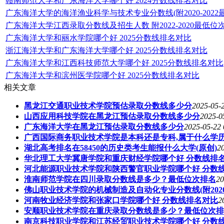
赣南师范大学和广东海洋大学哪个好 2024分数线排名对比
广东海洋大学的海洋渔业科学与技术专业分数线(附2020-2022
广东海洋大学江西录取分数线及招生人数 附2022-2020最低位
广东海洋大学和丽水学院哪个好 2025分数线排名对比
浙江海洋大学和广东海洋大学哪个好 2025分数线排名对比
广东海洋大学和江西科技师范大学哪个好 2025分数线排名对比
广东海洋大学和滨州医学院哪个好 2025分数线排名对比
相关文章
黑龙江交通职业技术学院预估录取分数线多少分
2025-05-
山西应用科技学院在黑龙江预估录取分数线多少分
2025-0
广东海洋大学在黑龙江预估录取分数线多少分
2025-05-22 
广西国际商务职业技术学院是本科还是专科,属于什么学
湖北高考排名在58450的历史类考生能报什么大学(原创)
2
华北理工大学冀唐学院和重庆财经学院哪个好 分数线排
河北能源职业技术学院和陕西警官职业学院哪个好 分数
淮南师范学院在四川录取分数线是多少？最低位次排名
20
佛山职业技术学院的机械制造及自动化专业分数线(附202
河南牧业经济学院和张家口学院哪个好 分数线排名对比
2
安顺职业技术学院在重庆录取分数线是多少？最低位次排
南京科技职业学院和江苏经贸职业技术学院哪个好 分数