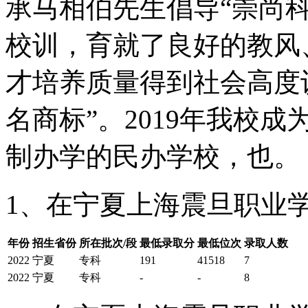
承马相伯先生倡导“崇尚
校训，育就了良好的教风
才培养质量得到社会高度认
名商标”。2019年我校
制办学的民办学校，也。
1、在宁夏上海震旦职业学
年份
招生省份
所在批次/段
最低录取分
最低位次
录取人数
2022
宁夏
专科
191
41518
7
2022
宁夏
专科
-
-
8