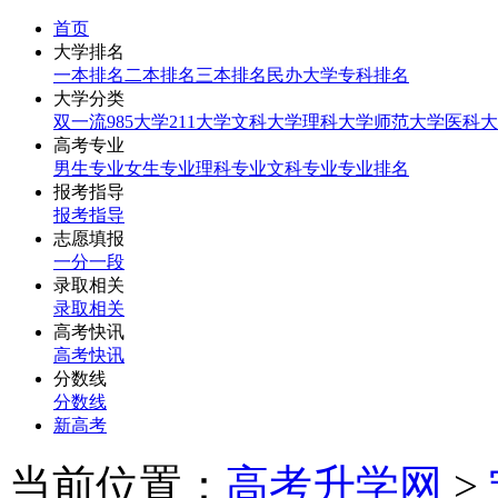
首页
大学排名
一本排名
二本排名
三本排名
民办大学
专科排名
大学分类
双一流
985大学
211大学
文科大学
理科大学
师范大学
医科大
高考专业
男生专业
女生专业
理科专业
文科专业
专业排名
报考指导
报考指导
志愿填报
一分一段
录取相关
录取相关
高考快讯
高考快讯
分数线
分数线
新高考
当前位置：
高考升学网
>