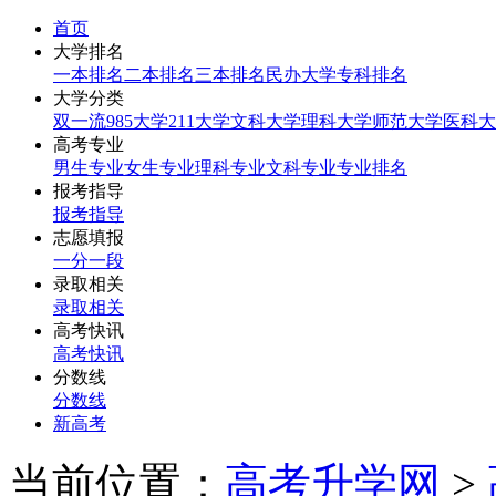
首页
大学排名
一本排名
二本排名
三本排名
民办大学
专科排名
大学分类
双一流
985大学
211大学
文科大学
理科大学
师范大学
医科大
高考专业
男生专业
女生专业
理科专业
文科专业
专业排名
报考指导
报考指导
志愿填报
一分一段
录取相关
录取相关
高考快讯
高考快讯
分数线
分数线
新高考
当前位置：
高考升学网
>