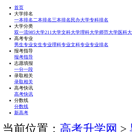
首页
大学排名
一本排名
二本排名
三本排名
民办大学
专科排名
大学分类
双一流
985大学
211大学
文科大学
理科大学
师范大学
医科大
高考专业
男生专业
女生专业
理科专业
文科专业
专业排名
报考指导
报考指导
志愿填报
一分一段
录取相关
录取相关
高考快讯
高考快讯
分数线
分数线
新高考
当前位置：
高考升学网
>