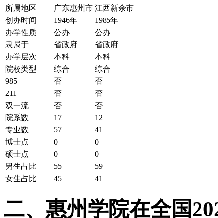
所属地区
广东惠州市
江西新余市
创办时间
1946年
1985年
办学性质
公办
公办
隶属于
省政府
省政府
办学层次
本科
本科
院校类型
综合
综合
985
否
否
211
否
否
双一流
否
否
院系数
17
12
专业数
57
41
博士点
0
0
硕士点
0
0
男生占比
55
59
女生占比
45
41
二、惠州学院在全国202