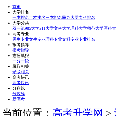
首页
大学排名
一本排名
二本排名
三本排名
民办大学
专科排名
大学分类
双一流
985大学
211大学
文科大学
理科大学
师范大学
医科大
高考专业
男生专业
女生专业
理科专业
文科专业
专业排名
报考指导
报考指导
志愿填报
一分一段
录取相关
录取相关
高考快讯
高考快讯
分数线
分数线
新高考
当前位置：
高考升学网
>