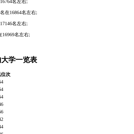
764名左右;
在16864名左右;
146名左右;
6969名左右;
的大学一览表
低位次
64
64
64
46
66
42
44