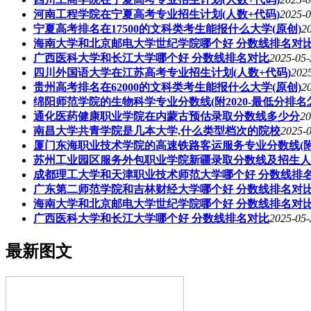
河南工程学院在宁夏高考专业招生计划(人数+代码)
2025-0
宁夏高考排名在17500的文科类考生能报什么大学(原创)
2
海南大学和北京邮电大学世纪学院哪个好 分数线排名对
广西医科大学和长江大学哪个好 分数线排名对比
2025-05-
四川外国语大学在江苏高考专业招生计划(人数+代码)
2025
贵州高考排名在62000的文科类考生能报什么大学(原创)
2
绵阳师范学院的生物科学专业分数线(附2020-最低分排名
通化医药健康职业学院在内蒙古预估录取分数线多少分
20
南昌大学共青学院是几本大学,什么类型档次的院校
2025-0
厦门东海职业技术学院的高速铁路客运服务专业分数线(附2
苏州工业园区服务外包职业学院新疆录取分数线及招生人数 
成都理工大学和天津职业技术师范大学哪个好 分数线排
广东第二师范学院和吉林财经大学哪个好 分数线排名对
海南大学和北京邮电大学世纪学院哪个好 分数线排名对
广西医科大学和长江大学哪个好 分数线排名对比
2025-05-
最新图文