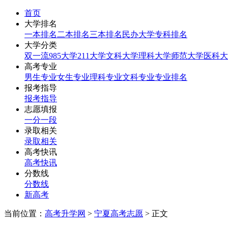
首页
大学排名
一本排名
二本排名
三本排名
民办大学
专科排名
大学分类
双一流
985大学
211大学
文科大学
理科大学
师范大学
医科大
高考专业
男生专业
女生专业
理科专业
文科专业
专业排名
报考指导
报考指导
志愿填报
一分一段
录取相关
录取相关
高考快讯
高考快讯
分数线
分数线
新高考
当前位置：
高考升学网
>
宁夏高考志愿
> 正文