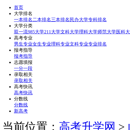
首页
大学排名
一本排名
二本排名
三本排名
民办大学
专科排名
大学分类
双一流
985大学
211大学
文科大学
理科大学
师范大学
医科大
高考专业
男生专业
女生专业
理科专业
文科专业
专业排名
报考指导
报考指导
志愿填报
一分一段
录取相关
录取相关
高考快讯
高考快讯
分数线
分数线
新高考
当前位置：
高考升学网
>