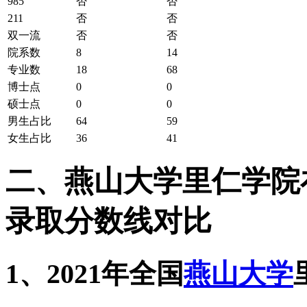
985
否
否
211
否
否
双一流
否
否
院系数
8
14
专业数
18
68
博士点
0
0
硕士点
0
0
男生占比
64
59
女生占比
36
41
二、燕山大学里仁学院在全
录取分数线对比
1、2021年全国
燕山大学