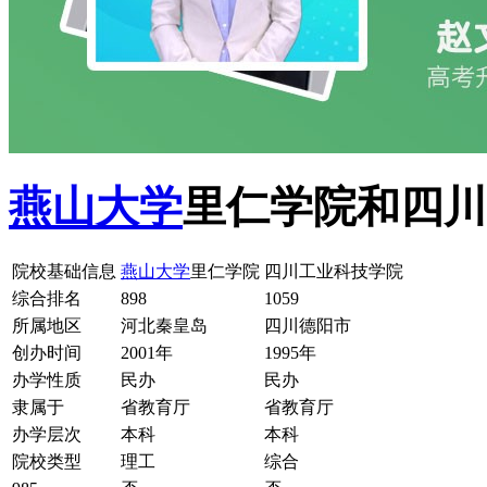
燕山大学
里仁学院和四川
院校基础信息
燕山大学
里仁学院
四川工业科技学院
综合排名
898
1059
所属地区
河北秦皇岛
四川德阳市
创办时间
2001年
1995年
办学性质
民办
民办
隶属于
省教育厅
省教育厅
办学层次
本科
本科
院校类型
理工
综合