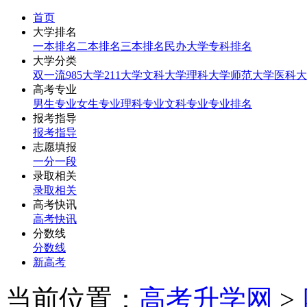
首页
大学排名
一本排名
二本排名
三本排名
民办大学
专科排名
大学分类
双一流
985大学
211大学
文科大学
理科大学
师范大学
医科大
高考专业
男生专业
女生专业
理科专业
文科专业
专业排名
报考指导
报考指导
志愿填报
一分一段
录取相关
录取相关
高考快讯
高考快讯
分数线
分数线
新高考
当前位置：
高考升学网
>