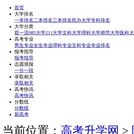
首页
大学排名
一本排名
二本排名
三本排名
民办大学
专科排名
大学分类
双一流
985大学
211大学
文科大学
理科大学
师范大学
医科大
高考专业
男生专业
女生专业
理科专业
文科专业
专业排名
报考指导
报考指导
志愿填报
一分一段
录取相关
录取相关
高考快讯
高考快讯
分数线
分数线
新高考
当前位置：
高考升学网
>