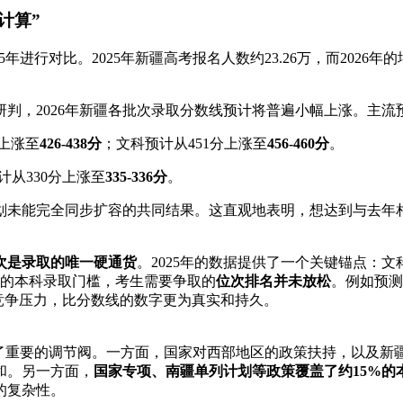
计算”
5年进行对比。2025年新疆高考报名人数约23.26万，而2026
判，2026年新疆各批次录取分数线预计将普遍小幅上涨。主流
分上涨至
426-438分
；文科预计从451分上涨至
456-460分
。
计从330分上涨至
335-336分
。
划未能完全同步扩容的共同结果。这直观地表明，想达到与去年
次是录取的唯一硬通货
。2025年的数据提供了一个关键锚点：文科
相同的本科录取门槛，考生需要争取的
位次排名并未放松
。例如预测指
次的竞争压力，比分数线的数字更为真实和持久。
了重要的调节阀。一方面，国家对西部地区的政策扶持，以及新疆
和。另一方面，
国家专项、南疆单列计划等政策覆盖了约15%的
的复杂性。