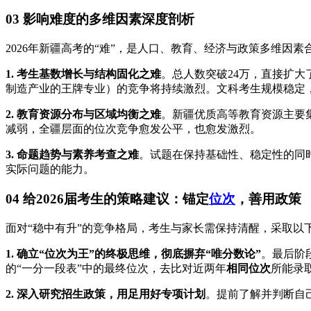
03 影响难度的多维因素深度剖析
2026年新疆高考的“难”，是人口、教育、经济与政策多维因素
1. 考生基数增长与结构固化之难
。总人数突破24万，直接扩
制造产业的王牌专业）的竞争将持续激烈。文科考生规模稳定，
2. 教育资源分布与区域均衡之难
。新疆优质高等教育资源主要
减弱，全疆层面的位次竞争愈发公平，也愈发激烈。
3. 命题趋势与素养考查之难
。试题在保持基础性、稳定性的同
实际问题的能力。
04 给2026届考生的策略建议：锚定
位次
，善用政策
面对“稳中有升”的竞争格局，考生与家长需保持清醒，采取以
1. 确立“位次为王”的终极思维，彻底摒弃“唯分数论”
。最后阶
的“一分一段表”中的最终位次，去比对近两年
相同位次
所能录
2. 深入研究招生政策，用足用好专项计划
。提前了解并判断自