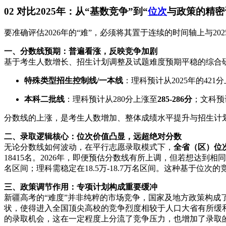
02 对比2025年：从“基数竞争”到“
位次
与政策的精密
要准确评估2026年的“难”，必须将其置于连续的时间轴上与202
一、分数线预期：普遍看涨，反映竞争加剧
基于考生人数增长、招生计划调整及试题难度预期平稳的综合研
特殊类型招生控制线/一本线
：理科预计从2025年的421
本科二批线
：理科预计从280分上涨至
285-286分
；文科预
分数线的上涨，是考生人数增加、整体成绩水平提升与招生计
二、录取逻辑核心：位次价值凸显，远超绝对分数
无论分数线如何波动，在平行志愿录取模式下，
全省（区）位
18415名。2026年，即便预估分数线有所上调，但若想达到
名区间；理科需稳定在18.5万-18.7万名区间。这种基于位
三、政策调节作用：专项计划构成重要缓冲
新疆高考的“难度”并非纯粹的市场竞争，国家及地方政策构成
状，使得进入全国顶尖高校的竞争烈度相较于人口大省有所缓
的录取机会，这在一定程度上分流了竞争压力，也增加了录取