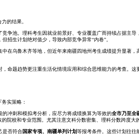
合力的结果。
大了竞争池。理科考生因就业前景好、专业覆盖广而持续占据主导
但招生计划绝对值少，导致内部竞争异常“内卷”。
集中在乌鲁木齐等地，但近年来南疆四地州考生成绩提升显著，高
时，命题趋势更注重生活化情境应用和综合思维能力的考查。这
下务实策略：
段的冲刺和模拟考分析，应尽力将成绩换算为等效的
全市乃至全
取的院校和专业范围。尤其注意文科分数密集、理科分数跨度大
己是否符合
国家专项、南疆单列计划
等报考条件。这些计划往往