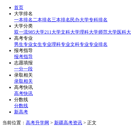
首页
大学排名
一本排名
二本排名
三本排名
民办大学
专科排名
大学分类
双一流
985大学
211大学
文科大学
理科大学
师范大学
医科大
高考专业
男生专业
女生专业
理科专业
文科专业
专业排名
报考指导
报考指导
志愿填报
一分一段
录取相关
录取相关
高考快讯
高考快讯
分数线
分数线
新高考
当前位置：
高考升学网
>
新疆高考资讯
> 正文