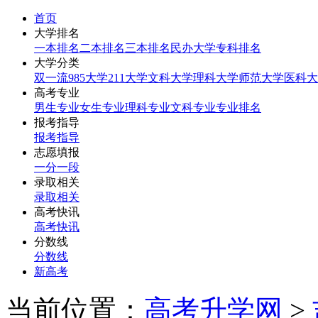
首页
大学排名
一本排名
二本排名
三本排名
民办大学
专科排名
大学分类
双一流
985大学
211大学
文科大学
理科大学
师范大学
医科大
高考专业
男生专业
女生专业
理科专业
文科专业
专业排名
报考指导
报考指导
志愿填报
一分一段
录取相关
录取相关
高考快讯
高考快讯
分数线
分数线
新高考
当前位置：
高考升学网
>