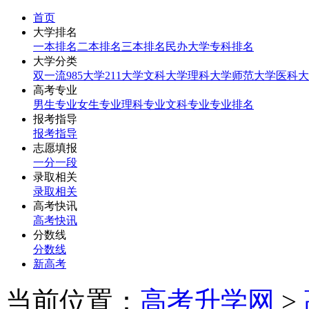
首页
大学排名
一本排名
二本排名
三本排名
民办大学
专科排名
大学分类
双一流
985大学
211大学
文科大学
理科大学
师范大学
医科大
高考专业
男生专业
女生专业
理科专业
文科专业
专业排名
报考指导
报考指导
志愿填报
一分一段
录取相关
录取相关
高考快讯
高考快讯
分数线
分数线
新高考
当前位置：
高考升学网
>