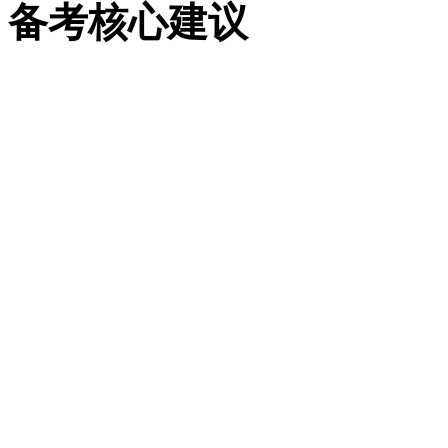
备考核心建议
回归课本、吃透基础：70
目刷题、重概念理解；
强化情境与思维训练：多
构，提升知识迁移能力；
位次优先、淡化分数：志
次录取数据，合理设置冲
拒绝偏难怪、高效复习：
基础题满分是关键。