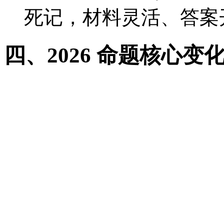
死记，材料灵活、答案
四、2026 命题核心变
难度稳降、无偏难怪：官方明
难度比前两年略低，基础
情境真实、包装新颖：大
济、非遗等真实场景，考
反套路、重思维：模板化
升、陷阱增多，“一看就会