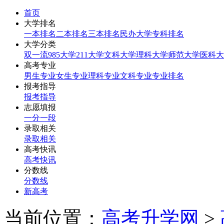
首页
大学排名
一本排名
二本排名
三本排名
民办大学
专科排名
大学分类
双一流
985大学
211大学
文科大学
理科大学
师范大学
医科大
高考专业
男生专业
女生专业
理科专业
文科专业
专业排名
报考指导
报考指导
志愿填报
一分一段
录取相关
录取相关
高考快讯
高考快讯
分数线
分数线
新高考
当前位置：
高考升学网
>