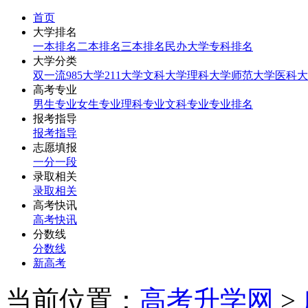
首页
大学排名
一本排名
二本排名
三本排名
民办大学
专科排名
大学分类
双一流
985大学
211大学
文科大学
理科大学
师范大学
医科大
高考专业
男生专业
女生专业
理科专业
文科专业
专业排名
报考指导
报考指导
志愿填报
一分一段
录取相关
录取相关
高考快讯
高考快讯
分数线
分数线
新高考
当前位置：
高考升学网
>