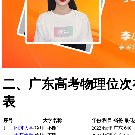
二、广东高考物理位次在
表
序号
大学名称
年份
科目
省份
最低
1
同济大学
(物理+不限)
2022
物理
广东
640