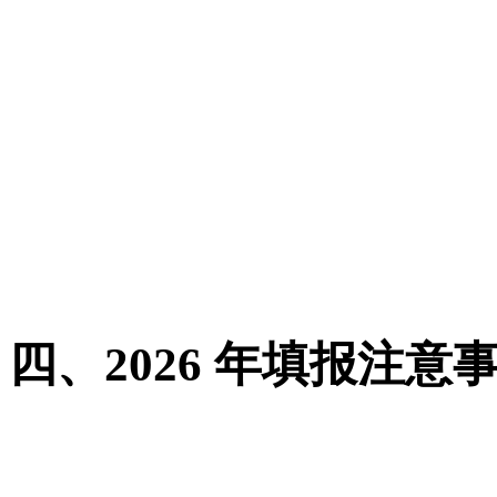
志愿填报
：6 月 26 日 
石家庄市人民政府
录取查询
：7 月 7 日
动）
征集补录
：7 月 11 日 
批次）
石家庄市人民政府
四、2026 年填报注意
错峰填报
：本科批（6.28—
30 日完成，避开首日 / 