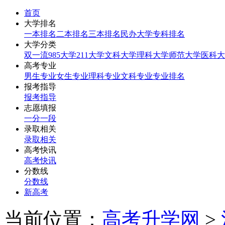
首页
大学排名
一本排名
二本排名
三本排名
民办大学
专科排名
大学分类
双一流
985大学
211大学
文科大学
理科大学
师范大学
医科大
高考专业
男生专业
女生专业
理科专业
文科专业
专业排名
报考指导
报考指导
志愿填报
一分一段
录取相关
录取相关
高考快讯
高考快讯
分数线
分数线
新高考
当前位置：
高考升学网
>