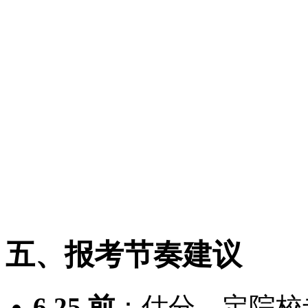
批次区分
：提前批与本科
科与专科批次先后进行
志愿规则
：本科 / 专科批
志愿，
最多 96 个志愿
，
安全提醒
：首次登录修改
作自动退出，务必及时保
五、报考节奏建议
6.25 前
：估分、定院校