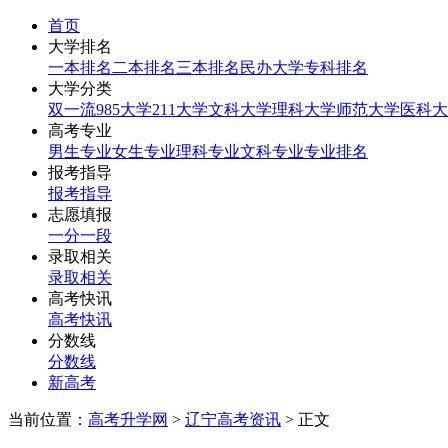
首页
大学排名
一本排名
二本排名
三本排名
民办大学
专科排名
大学分类
双一流
985大学
211大学
文科大学
理科大学
师范大学
医科大
高考专业
男生专业
女生专业
理科专业
文科专业
专业排名
报考指导
报考指导
志愿填报
一分一段
录取相关
录取相关
高考快讯
高考快讯
分数线
分数线
新高考
当前位置：
高考升学网
>
辽宁高考资讯
> 正文