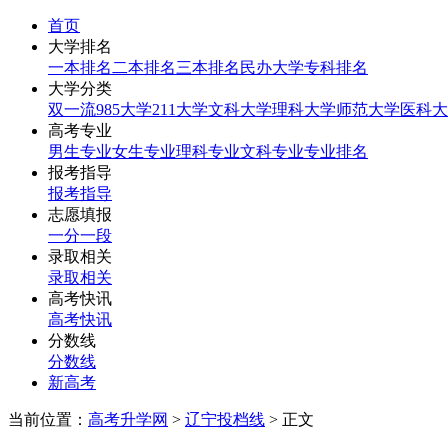
首页
大学排名
一本排名
二本排名
三本排名
民办大学
专科排名
大学分类
双一流
985大学
211大学
文科大学
理科大学
师范大学
医科大
高考专业
男生专业
女生专业
理科专业
文科专业
专业排名
报考指导
报考指导
志愿填报
一分一段
录取相关
录取相关
高考快讯
高考快讯
分数线
分数线
新高考
当前位置：
高考升学网
>
辽宁投档线
> 正文