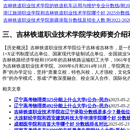
吉林铁道职业技术学院的铁道机车运用与维护专业分数线(附2020
浙江旅游职业学院和吉林铁道职业技术学院哪个好 2025分数
吉林铁道职业技术学院新疆录取分数线及招生人数 附2022-20
三、吉林铁道职业技术学院学校师资介绍
【历史概况】吉林铁道职业技术学院位于吉林省吉林市，是一
1+X证书制度试点单位、国家现代学徒制试点单位、全国就业5
吉林铁路经济学校和1958年的吉林铁路运输职工大学，1961
为吉林铁道职业技术学院。2009年6月和2014年10月，
界”的办学定位，坚持“质量立校，特色兴校，人才强校，文化荣
作”的办学模式，形成“产教深度融合、校企深入合作、国际化
相关文章
辽宁高考物理类325分能上什么大学(公办+民办)
2025-05-2
辽宁高考物理类492分能上什么大学(公办+民办)
2025-05-2
吉林铁道职业技术学院在辽宁录取分数线是多少？最低位
大连财经学院和西安建筑科技大学华清学院哪个好 分数
成都医学院和吉首大学哪个好 分数线排名对比
2025-05-23