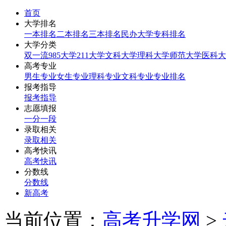
首页
大学排名
一本排名
二本排名
三本排名
民办大学
专科排名
大学分类
双一流
985大学
211大学
文科大学
理科大学
师范大学
医科大
高考专业
男生专业
女生专业
理科专业
文科专业
专业排名
报考指导
报考指导
志愿填报
一分一段
录取相关
录取相关
高考快讯
高考快讯
分数线
分数线
新高考
当前位置：
高考升学网
>